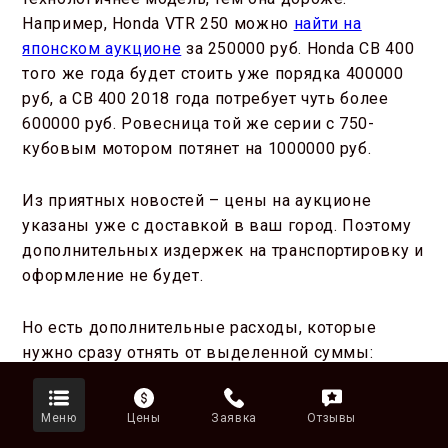
Например, Honda VTR 250 можно
найти на
японском аукционе
за 250000 руб. Honda CB 400
того же года будет стоить уже порядка 400000
руб, а CB 400 2018 года потребует чуть более
600000 руб. Ровесница той же серии с 750-
кубовым мотором потянет на 1000000 руб.
Из приятных новостей – цены на аукционе
указаны уже с доставкой в ваш город. Поэтому
дополнительных издержек на транспортировку и
оформление не будет.
Но есть дополнительные расходы, которые
нужно сразу отнять от выделенной суммы:
Шлем – от 10000 руб. Отсутствие шлема будет стоить
Меню
Цены
Заявка
Отзывы
1000 руб. штрафа, и вашей безопасности.
Комплект мотоодежды 20000-40000 руб.