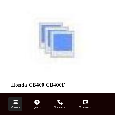
Honda CB400 CB400F
Дата
2026.03.11
Год
2001
Пробег
* 1,516K
Меню
Цены
Заявка
Отзывы
Оценка
3