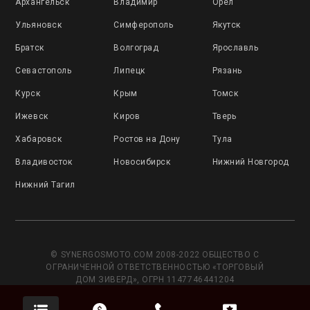
Архангельск
Владимир
Орёл
Ульяновск
Симферополь
Якутск
Братск
Волгоград
Ярославль
Севастополь
Липецк
Рязань
Курск
Крым
Томск
Ижевск
Киров
Тверь
Хабаровск
Ростов на Дону
Тула
Владивосток
Новосибирск
Нижний Новгород
Нижний Тагил
© SYNERGOSMOTO.COM 2008-2022 ОБЩЕСТВО С
ОГРАНИЧЕННОЙ ОТВЕТСТВЕННОСТЬЮ «ТОРГОВЫЙ
ДОМ ЗИВЕРД», ОГРН 1147746441204
Данный сайт носит исключительно информационный
характер и не является публичной офертой