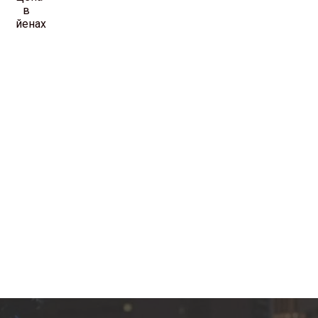
в
йенах