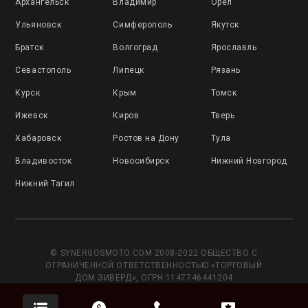
Архангельск
Владимир
Орёл
Ульяновск
Симферополь
Якутск
Братск
Волгоград
Ярославль
Севастополь
Липецк
Рязань
Курск
Крым
Томск
Ижевск
Киров
Тверь
Хабаровск
Ростов на Дону
Тула
Владивосток
Новосибирск
Нижний Новгород
Нижний Тагил
© SYNERGOSMOTO.COM 2008-2022 ОБЩЕСТВО С
ОГРАНИЧЕННОЙ ОТВЕТСТВЕННОСТЬЮ «ТОРГОВЫЙ
ДОМ ЗИВЕРД», ОГРН 1147746441204
Данный сайт носит исключительно информационный
характер и не является публичной офертой