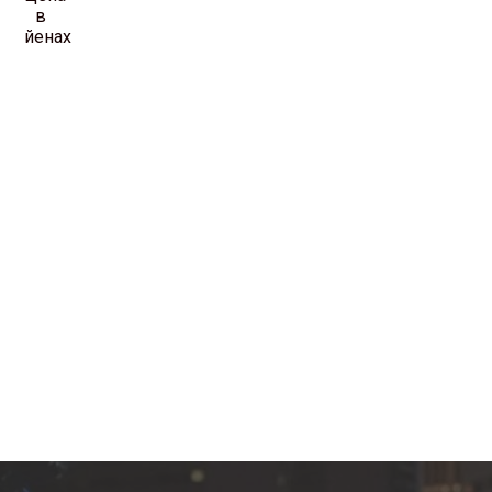
в
йенах