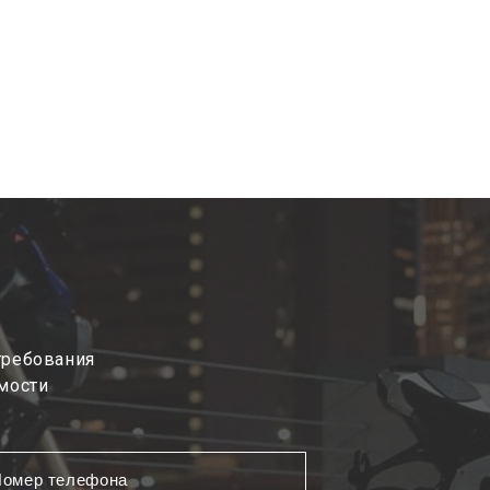
требования
мости