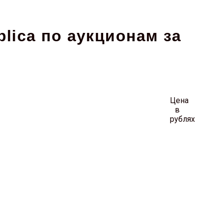
lica по аукционам за
Цена
в
рублях