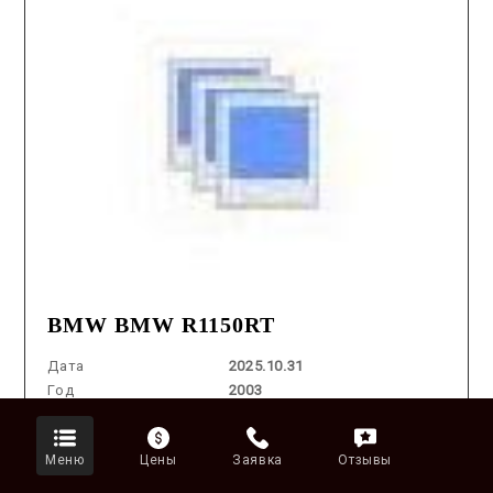
BMW BMW R1150RT
Дата
2025.10.31
Год
2003
Пробег
54,430K
Оценка
4
Меню
Цены
Заявка
Отзывы
Лот
№ 5040
Объем
1150 cm3