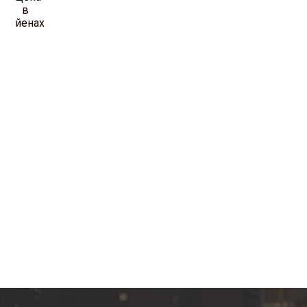
в
йенах