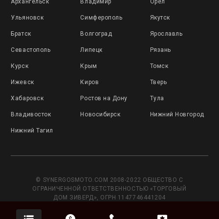
Архангельск
Владимир
Орёл
Ульяновск
Симферополь
Якутск
Братск
Волгоград
Ярославль
Севастополь
Липецк
Рязань
Курск
Крым
Томск
Ижевск
Киров
Тверь
Хабаровск
Ростов на Дону
Тула
Владивосток
Новосибирск
Нижний Новгород
Нижний Тагил
© SYNERGOSMOTO.COM 2008-2022 ОБЩЕСТВО С
ОГРАНИЧЕННОЙ ОТВЕТСТВЕННОСТЬЮ «ТОРГОВЫЙ
ДОМ ЗИВЕРД», ОГРН 1147746441204
Данный сайт носит исключительно информационный
характер и не является публичной офертой