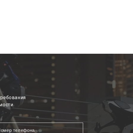
требования
мости