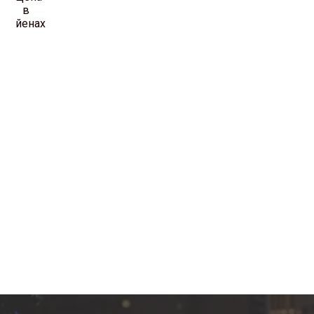
в
йенах