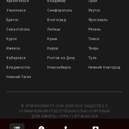
Архангельск
Владимир
Орёл
Ульяновск
Симферополь
Якутск
Братск
Волгоград
Ярославль
Севастополь
Липецк
Рязань
Курск
Крым
Томск
Ижевск
Киров
Тверь
Хабаровск
Ростов на Дону
Тула
Владивосток
Новосибирск
Нижний Новгород
Нижний Тагил
© SYNERGOSMOTO.COM 2008-2022 ОБЩЕСТВО С
ОГРАНИЧЕННОЙ ОТВЕТСТВЕННОСТЬЮ «ТОРГОВЫЙ
ДОМ ЗИВЕРД», ОГРН 1147746441204
Данный сайт носит исключительно информационный
характер и не является публичной офертой