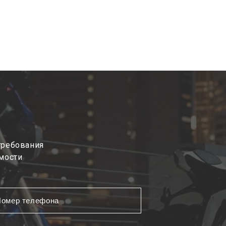
требования
мости