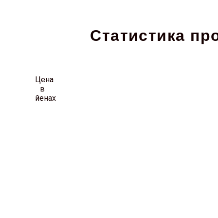
Статистика пр
Цена
в
йенах