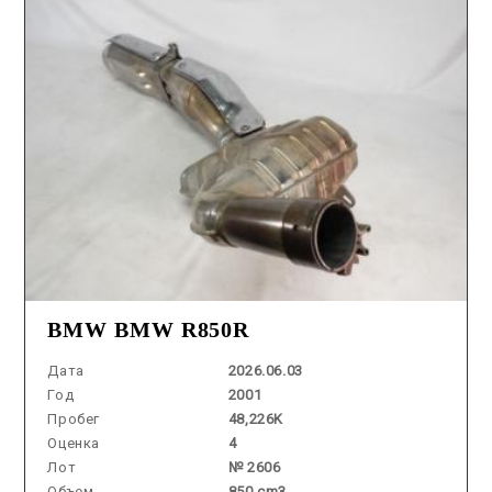
BMW BMW R850R
Дата
2026.06.03
Год
2001
Пробег
48,226K
Оценка
4
Лот
№ 2606
Объем
850 cm3