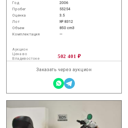
Год
2006
Пробег
55254
Оценка
3.5
Лот
№ 8312
Объем
850 cm3
Комплектация
—
Аукцион
Цена во
502 401 ₽
Владивостоке
Заказать через аукцион
2026.06.24 / / №2751