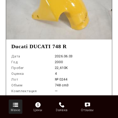
Ducati DUCATI 748 R
Дата
2026.06.03
Год
2000
Пробег
22,610K
Оценка
4
Лот
№ 0244
Объем
748 cm3
Комплектация
—
Аукцион
Цена во
Меню
Цены
Заявка
Отзывы
1 018 187 ₽
Владивостоке