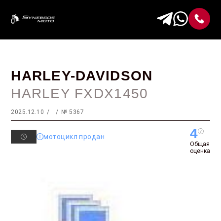
HARLEY-DAVIDSON
HARLEY FXDX1450
2025.12.10
№ 5367
4
мотоцикл продан
Общая
оценка